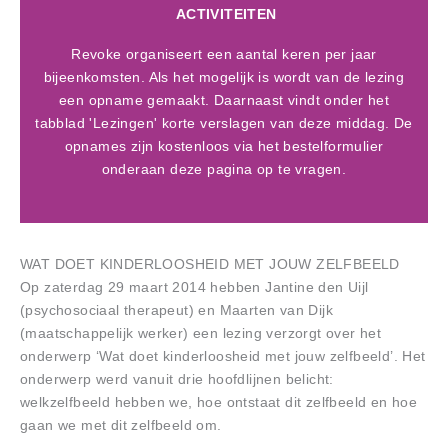
ACTIVITEITEN
Revoke organiseert een aantal keren per jaar
bijeenkomsten. Als het mogelijk is wordt van de lezing
een opname gemaakt. Daarnaast vindt onder het
tabblad 'Lezingen' korte verslagen van deze middag. De
opnames zijn kostenloos via het bestelformulier
onderaan deze pagina op te vragen.
WAT DOET KINDERLOOSHEID MET JOUW ZELFBEELD
Op zaterdag 29 maart 2014 hebben Jantine den Uijl
(psychosociaal therapeut) en Maarten van Dijk
(maatschappelijk werker) een lezing verzorgt over het
onderwerp ‘Wat doet kinderloosheid met jouw zelfbeeld’. Het
onderwerp werd vanuit drie hoofdlijnen belicht:
welkzelfbeeld hebben we, hoe ontstaat dit zelfbeeld en hoe
gaan we met dit zelfbeeld om.