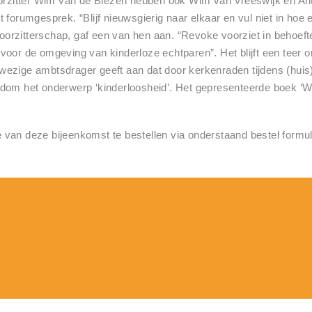
oorzitter Wim van de Biezen hebben ook Wim van Vreeswijk en An
 forumgesprek. “Blijf nieuwsgierig naar elkaar en vul niet in hoe
 voorzitterschap, gaf een van hen aan. “Revoke voorziet in behoe
voor de omgeving van kinderloze echtparen”. Het blijft een teer 
wezige ambtsdrager geeft aan dat door kerkenraden tijdens (hui
dom het onderwerp ‘kinderloosheid’. Het gepresenteerde boek ‘W
van deze bijeenkomst te bestellen via onderstaand bestel formul