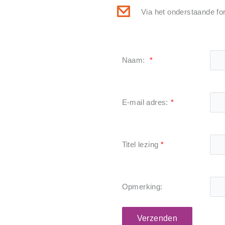
Via het onderstaande fo
Naam:
*
E-mail adres:
*
Titel lezing
*
Opmerking:
Verzenden