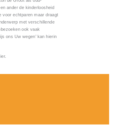
ton de Groot als oud-
 een ander de kinderloosheid
fte voor echtparen maar draagt
onderwerp met verschillende
s)bezoeken ook vaak
ijs ons Uw wegen’ kan hierin
ier.