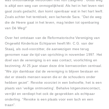
was onlosmakelijk verbonden met hun zaligheid”. Gods weg
is altijd een weg van onmogelijkheid. Als het in het leven niet
gaat zoals gedacht, dan komt openbaar wat in het hart leeft.
Zoals achter het tentdoek; een lachende Sara. “Dat de weg
die de Heere gaat in het leven, mag leiden tot openbaring
van Dé Weg!”
Over het ontstaan van de Reformatorische Vereniging van
Ongewild Kinderloze Echtparen heeft Mr. C.G. van der
Staaij, als oud-voorzitter, de aanwezigen mee terug
genomen naar de tijd van oprichting in november 1997. Het
doel van de vereniging is en was contact, voorlichting en
bezinning. Al 25 jaar staan deze drie kernwoorden centraal.
“We zijn dankbaar dat de vereniging is blijven bestaan en
dat er steeds mensen waren die er de schouders onder
hebben gezet”. Revoke voorziet in een behoefte, het is een
plaats van ‘veilige ontmoeting’. Behalve lotgenotencontact,
verrijkt en verdiept het ook de gesprekken als echtpaar
onderling. “Revoke is een plaats voor een lach en een
traan”.